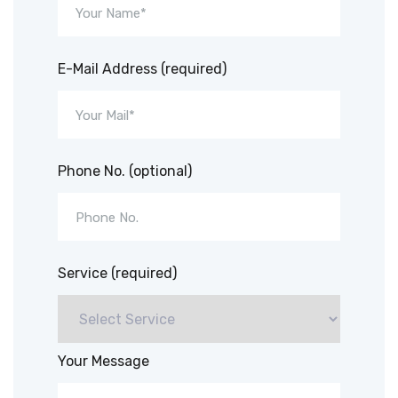
E-Mail Address (required)
Phone No. (optional)
Service (required)
Your Message