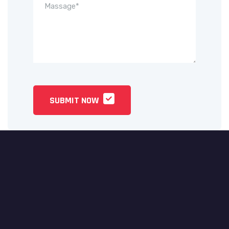
SUBMIT NOW